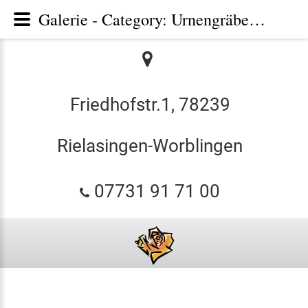
Galerie - Category: Urnengräber - Friedhofsgärtnerei und Bestattungen Ruf Rielasingen-Worblingen
Friedhofstr.1, 78239
Rielasingen-Worblingen
07731 91 71 00