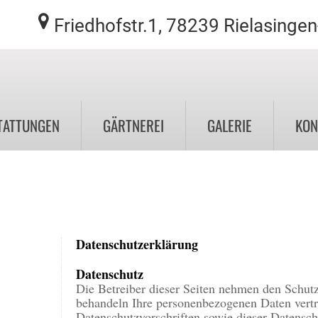
Friedhofstr.1, 78239 Rielasinge
TATTUNGEN
GÄRTNEREI
GALERIE
KON
Urnen- und Urnenschmuck
Urnengräber
Einzel- und Doppelgräber
Datenschutzerklärung
Datenschutz
Die Betreiber dieser Seiten nehmen den Schutz
behandeln Ihre personenbezogenen Daten vertr
Datenschutzvorschriften sowie dieser Datensch