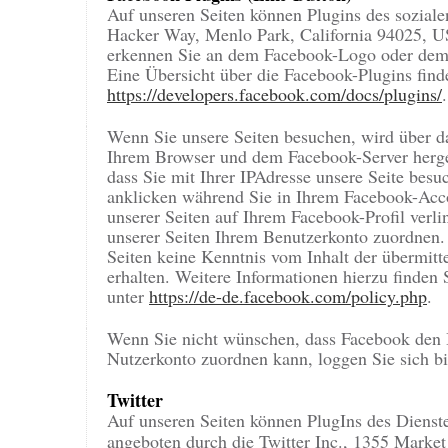
Auf unseren Seiten können Plugins des sozial
Hacker Way, Menlo Park, California 94025, US
erkennen Sie an dem Facebook-Logo oder dem "
Eine Übersicht über die Facebook-Plugins finde
https://developers.facebook.com/docs/plugins/
.
Wenn Sie unsere Seiten besuchen, wird über d
Ihrem Browser und dem Facebook-Server herges
dass Sie mit Ihrer IPAdresse unsere Seite bes
anklicken während Sie in Ihrem Facebook-Accou
unserer Seiten auf Ihrem Facebook-Profil ver
unserer Seiten Ihrem Benutzerkonto zuordnen. 
Seiten keine Kenntnis vom Inhalt der übermit
erhalten. Weitere Informationen hierzu finden
unter
https://de-de.facebook.com/policy.php
.
Wenn Sie nicht wünschen, dass Facebook den 
Nutzerkonto zuordnen kann, loggen Sie sich b
Twitter
Auf unseren Seiten können PlugIns des Dienst
angeboten durch die Twitter Inc., 1355 Market